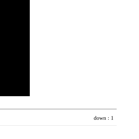
down :
1