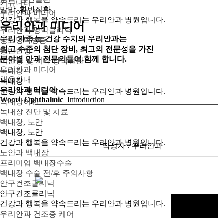
커뮤니티
망막, 황반질환
우리안과 미디어
건강과 행복을 약속드리는 우리안과 병원입니다.
우리안과 미디어
우리안과 망막클리닉
우리 가족 눈 건강 주치의 우리안과는
당뇨망막병증
최고 수준의 첨단 장비, 최고의 전문성을 가진
황반변성
분야별 안과 전문의들이 함께 합니다.
비문증 및 기타 망막질환
우리안과 미디어
녹내장
채용안내
녹내장
우리안과 미디어
건강과 행복을 약속드리는 우리안과 병원입니다.
Woori Ophthalmic
Introduction
녹내장이란
녹내장 진단 및 치료
백내장, 노안
백내장, 노안
건강과 행복을 약속드리는 우리안과 병원입니다.
작성자 : 우리안과
노안과 백내장
프리미엄 백내장수술
백내장 수술 전/후 주의사항
안구건조클리닉
안구건조클리닉
건강과 행복을 약속드리는 우리안과 병원입니다.
우리안과 건조증 케어