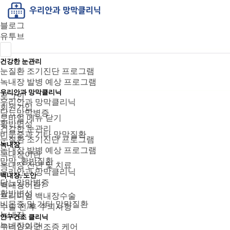
블로그
유투브
건강한 눈관리
눈질환 조기진단 프로그램
녹내장 발병 예상 프로그램
우리안과 망막클리닉
로그인
우리안과 망막클리닉
회원가입
당뇨망막병증
모바일 메뉴 닫기
황반변성
건강한 눈관리
비문증과 기타 망막질환
눈질환 조기진단 프로그램
녹내장
녹내장 발병 예상 프로그램
녹내장이란
망막, 황반질환
녹내장 진단 및 치료
우리안과 망막클리닉
백내장, 노안
당뇨망막병증
백내장이란?
황반변성
프리미엄 백내장수술
비문증 및 기타 망막질환
수술 전/후 주의사항
녹내장
안구건조 클리닉
녹내장이란
우리안과 건조증 케어