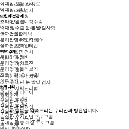
녹내장 진단 및 치료
안구건조증 이란?
백내장, 노안
안구건조증 검사
노안과 백내장
어린이 눈관리
소아 안검진
프리미엄 백내장수술
소아 청소년 눈 발달 검사
백내장 수술 전/후 주의사항
소아안질환
안구건조클리닉
근시진행억제 치료
우리안과 건조증 케어
올바른 시력관리법
안구건조증이란
병원 소개
안구건조증 검사
우리안과 장비
어린이 눈관리
우리안과 의료진
소아 안검진
우리안과 둘러보기
소아 안질환
진료시간, 오시는길
근시진행억제 치료
의무고지
소아 청소년 눈 발달 검사
커뮤니티
올바른 시력관리법
우리안과 미디어
병원소개
건강한 눈관리
우리안과 장비
건강한 눈관리
우리안과 의료진
건강과 행복을 약속드리는 우리안과 병원입니다.
우리안과 둘러보기
눈질환 조기진단 프로그램
진료시간 / 오시는길
녹내장 발병 예상 프로그램
의무고지
망막, 황반질환