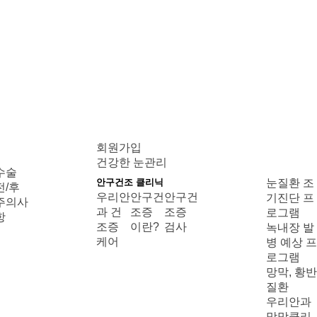
회원가입
건강한 눈관리
수술
안구건조 클리닉
눈질환 조
전/후
우리안
안구건
안구건
기진단 프
주의사
과 건
조증
조증
로그램
항
조증
이란?
검사
녹내장 발
케어
병 예상 프
로그램
망막, 황반
질환
우리안과
망막클리