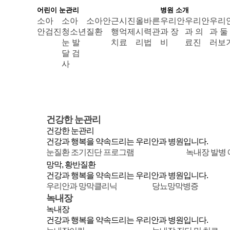
어린이 눈관리
병원 소개
소아
소아
소아안
근시진
올바른
우리안
우리안
우리
안검진
청소년
질환
행억제
시력관
과 장
과 의
과 둘
눈 발
치료
리법
비
료진
러보
달 검
사
건강한 눈관리
건강한 눈관리
건강과 행복을 약속드리는 우리안과 병원입니다.
눈질환 조기진단 프로그램
녹내장 발병
망막, 황반질환
건강과 행복을 약속드리는 우리안과 병원입니다.
우리안과 망막클리닉
당뇨망막병증
녹내장
녹내장
건강과 행복을 약속드리는 우리안과 병원입니다.