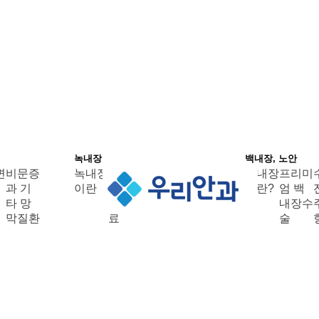
녹내장
백내장, 노안
변
비문증
녹내장
녹내장
백내장
프리미
과 기
이란
진단
이란?
엄 백
타 망
및 치
내장수
막질환
료
술