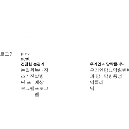
prev
로그인
next
건강한 눈관리
우리안과 망막클리닉
눈질환
녹내장
우리안
당뇨망
황반
조기진
발병
과 망
막병증
성
단 프
예상
막클리
로그램
프로그
닉
램