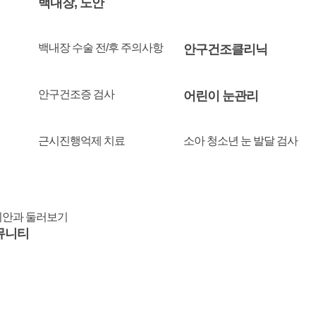
백내장, 노안
백내장 수술 전/후 주의사항
안구건조클리닉
안구건조증 검사
어린이 눈관리
근시진행억제 치료
소아 청소년 눈 발달 검사
안과 둘러보기
뮤니티