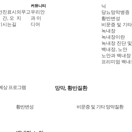
커뮤니티
닉
안
진료시
의무고
우리안
당뇨망막병증
간, 오
지
과 미
황반변성
기
시는길
디어
비문증 및 기
녹내장
녹내장이란
녹내장 진단 및
백내장, 노안
노안과 백내장
프리미엄 백내
 예상 프로그램
망막, 황반질환
황반변성
비문증 및 기타 망막질환